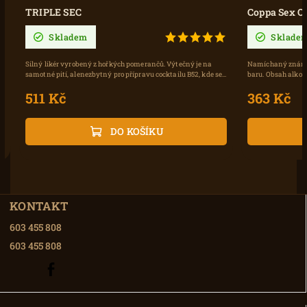
TRIPLE SEC
Coppa Sex O
Skladem
Sklade
Silný likér vyrobený z hořkých pomerančů. Výtečný je na
Namíchaný známý 
samotné pití, alenezbytný pro přípravu cocktailu B52, kde se...
baru. Obsah alkohol
511 Kč
363 Kč
DO KOŠÍKU
KONTAKT
603 455 808
603 455 808
603
Facebook
455
808