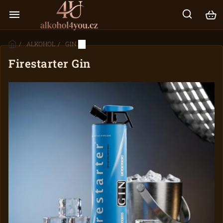
/
ALKOHOL
/
GIN
/
Firestarter Gin