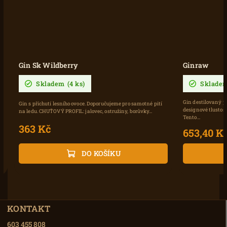
Gin Sk Wildberry
Ginraw
Skladem
(4 ks)
Sklade
Gin destilovaný p
Gin s příchutí lesního ovoce. Doporučujeme pro samotné pití
designové tlustos
na ledu. CHUŤOVÝ PROFIL: jalovec, ostružiny, borůvky...
Tento...
363 Kč
653,40 K
DO KOŠÍKU
KONTAKT
603 455 808