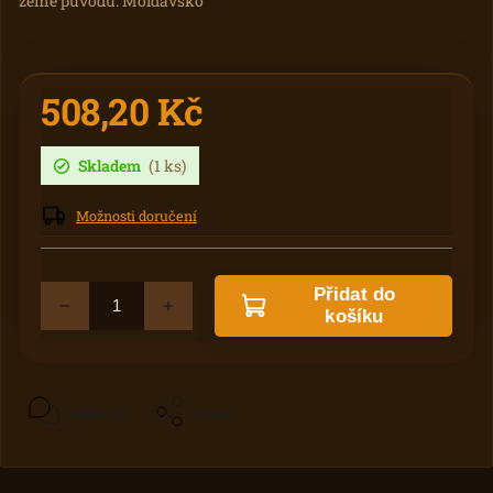
země původu: Moldavsko
508,20 Kč
Skladem
(1 ks)
Možnosti doručení
Přidat do
košíku
Zeptat se
Sdílet